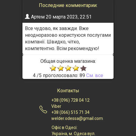
Последние комментарии:
Артем
20 марта 2023, 22:51
Все чудово, як завжди. Вже
неодноразово користуюся послугами
компанії. Швидко, чітко,
компетентно. Всім рекомендую!
Общая оценка магазина:
4
/
5
проголосовало:
89
Cм. все
Контакты
+38 (096) 728 04 12
Viber
+38 (066) 515 71 34
welder.odessa@gmail.com
Офіс в Одесі:
Українa, м. Одеса вул.