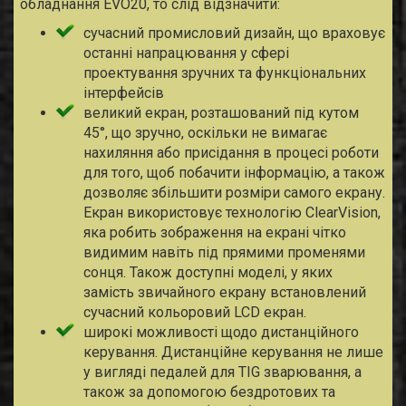
обладнання EVO20, то слід відзначити:
сучасний промисловий дизайн, що враховує
останні напрацювання у сфері
проектування зручних та функціональних
інтерфейсів
великий екран, розташований під кутом
45°, що зручно, оскільки не вимагає
нахиляння або присідання в процесі роботи
для того, щоб побачити інформацію, а також
дозволяє збільшити розміри самого екрану.
Екран використовує технологію ClearVision,
яка робить зображення на екрані чітко
видимим навіть під прямими променями
сонця. Також доступні моделі, у яких
замість звичайного екрану встановлений
сучасний кольоровий LCD екран.
широкі можливості щодо дистанційного
керування. Дистанційне керування не лише
у вигляді педалей для TIG зварювання, а
також за допомогою бездротових та