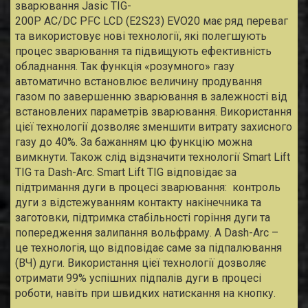
зварювання Jasic TIG-
200P AC/DC PFC LCD (E2S23) EVO20 має ряд переваг
та використовує нові технології, які полегшують
процес зварювання та підвищують ефективність
обладнання. Так функція «розумного» газу
автоматично встановлює величину продування
газом по завершенню зварювання в залежності від
встановлених параметрів зварювання. Використання
цієї технології дозволяє зменшити витрату захисного
газу до 40%. За бажанням цю функцію можна
вимкнути. Також слід відзначити технології Smart Lift
TIG та Dash-Arc. Smart Lift TIG відповідає за
підтримання дуги в процесі зварювання: контроль
дуги з відстежуванням контакту накінечника та
заготовки, підтримка стабільності горіння дуги та
попередження залипання вольфраму. А Dash-Arc –
це технологія, що відповідає саме за підпалювання
(ВЧ) дуги. Використання цієї технології дозволяє
отримати 99% успішних підпалів дуги в процесі
роботи, навіть при швидких натискання на кнопку.