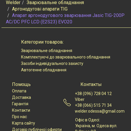
Welder
Зварювальне обладнання
Аргонодугові апарати TIG
Апарат аргонодугового зварювання Jasic TIG-200P
AC/DC PFC LCD (E2S23) EVO20
Категории товаров:
Зварювальне обладнання
Комплектуючі до зварювального обладнання
Засоби індивідуального захисту
Автогенне обладнання
Помощь
Контакты
Оплата
+38 (096) 728 04 12
Доставка
Viber
Гарантія
+38 (066) 515 71 34
Контакти
welder.odessa@gmail.com
Про нас
Офіс в Одесі:
Карта сайту
Українa, м. Одеса вул.
Договір публічної оферти