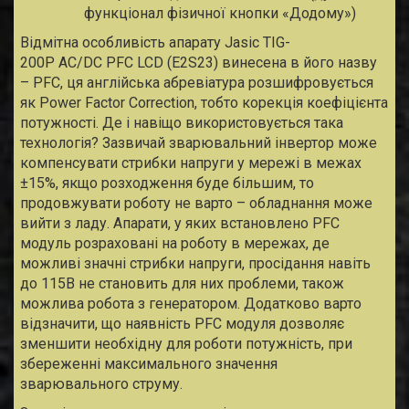
функціонал фізичної кнопки «Додому»)
Відмітна особливість апарату Jasic TIG-
200P AC/DC PFC LCD (E2S23) винесена в його назву
– PFC, ця англійська абревіатура розшифровується
як Power Factor Correction, тобто корекція коефіцієнта
потужності. Де і навіщо використовується така
технологія? Зазвичай зварювальний інвертор може
компенсувати стрибки напруги у мережі в межах
±15%, якщо розходження буде більшим, то
продовжувати роботу не варто – обладнання може
вийти з ладу. Апарати, у яких встановлено PFC
модуль розраховані на роботу в мережах, де
можливі значні стрибки напруги, просідання навіть
до 115В не становить для них проблеми, також
можлива робота з генератором. Додатково варто
відзначити, що наявність PFC модуля дозволяє
зменшити необхідну для роботи потужність, при
збереженні максимального значення
зварювального струму.