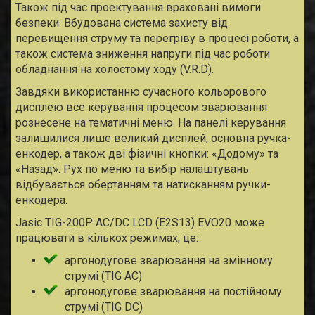
Також під час проектування враховані вимоги
безпеки. Вбудована система захисту від
перевищення струму та перегріву в процесі роботи, а
також система зниження напруги під час роботи
обладнання на холостому ходу (V.R.D).
Завдяки використанню сучасного кольорового
дисплею все керування процесом зварювання
рознесене на тематичні меню. На панелі керування
залишилися лише великий дисплей, основна ручка-
енкодер, а також дві фізичні кнопки: «Додому» та
«Назад». Рух по меню та вибір налаштувань
відбувається обертанням та натисканням ручки-
енкодера.
Jasic TIG-200P AC/DC LCD (E2S13) EVO20 може
працювати в кількох режимах, це:
аргонодугове зварювання на змінному
струмі (TIG AC)
аргонодугове зварювання на постійному
струмі (TIG DC)