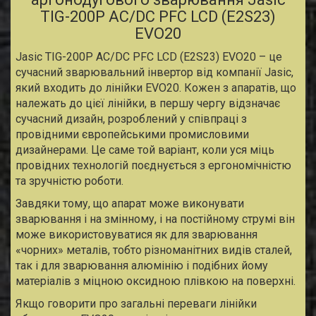
TIG-200P AC/DC PFC LCD (E2S23)
EVO20
Jasic TIG-200P AC/DC PFC LCD (E2S23) EVO20 – це
сучасний зварювальний інвертор від компанії Jasic,
який входить до лінійки EVO20. Кожен з апаратів, що
належать до цієї лінійки, в першу чергу відзначає
сучасний дизайн, розроблений у співпраці з
провідними європейськими промисловими
дизайнерами. Це саме той варіант, коли уся міць
провідних технологій поєднується з ергономічністю
та зручністю роботи.
Завдяки тому, що апарат може виконувати
зварювання і на змінному, і на постійному струмі він
може використовуватися як для зварювання
«чорних» металів, тобто різноманітних видів сталей,
так і для зварювання алюмінію і подібних йому
матеріалів з міцною оксидною плівкою на поверхні.
Якщо говорити про загальні переваги лінійки