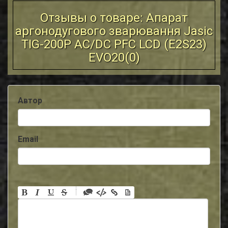
Отзывы о товаре: Апарат
аргонодугового зварювання Jasic
TIG-200P AC/DC PFC LCD (E2S23)
EVO20(
0
)
Автор
Email
-
-
-
-
-
-
-