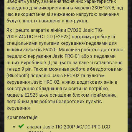
Зверніть увагу, значення технічних характеристик
наведено для використання в мережі 230±15%В, під
час використання зі зниженою напругою значення
будуть інші, їх наведено в інструкції.
Як і решта апаратів лінійки EVO20 Jasic TIG-
200P AC/DC PFC LCD (E2S23) підтримує роботу зі
спеціальними пультами керування/педалями для
лінійки апаратів EV020. Можлива робота з дротовою
педаллю керування Jasic FRC-01 або з педалями
інших виробників. Для цього на панелі встановлено
гніздо 9 pin. Також можлива робота з бездротовими
(Bluetooth) педаллю Jasic FRC-02 та пультом
керування Jasic HRC-02, ніяких додаткових змін в
конструкцію обладнання вносити не потрібно,
модель E2S23 вже оснащена блоком-приймання,
потрібним для роботи бездротових пультів
керування.
Комплектація:
апарат Jasic TIG-200P AC/DC PFC LCD