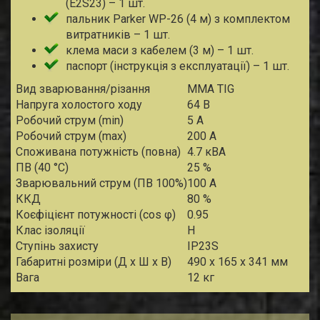
(E2S23) – 1 шт.
пальник Parker WP-26 (4 м) з комплектом
витратників – 1 шт.
клема маси з кабелем (3 м) – 1 шт.
паспорт (інструкція з експлуатації) – 1 шт.
Вид зварювання/різання
MMA TIG
Напруга холостого ходу
64 В
Робочий струм (min)
5 А
Робочий струм (max)
200 А
Споживана потужність (повна)
4.7 кВА
ПВ (40 °С)
25 %
Зварювальний струм (ПВ 100%)
100 А
ККД
80 %
Коєфіцієнт потужності (cos φ)
0.95
Клас ізоляції
H
Ступінь захисту
IP23S
Габаритні розміри (Д х Ш х В)
490 х 165 х 341 мм
Вага
12 кг