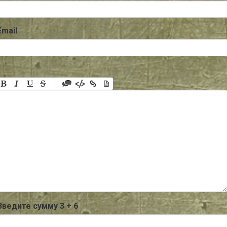
Email
-
-
-
-
-
-
-
-
-
-
-
-
-
-
-
Введите сумму 3 + 6