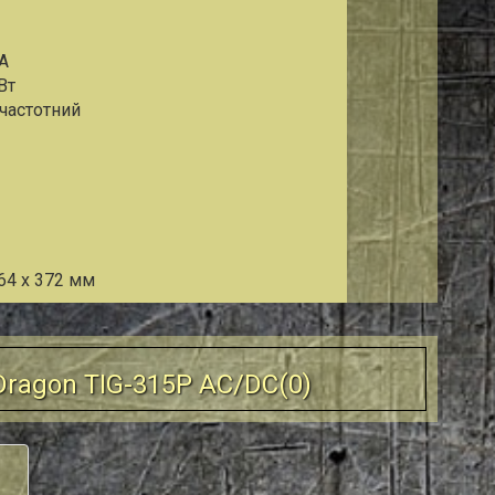
ВА
Вт
частотний
64 x 372 мм
Dragon TIG-315P AC/DC(
0
)