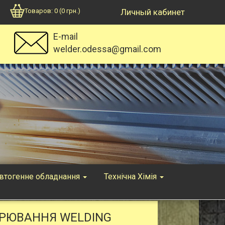
Товаров:
0
(
0
грн.)
Личный кабинет
E-mail
welder.odessa@gmail.com
втогенне обладнання
Технічна Хімія
АРЮВАННЯ WELDING