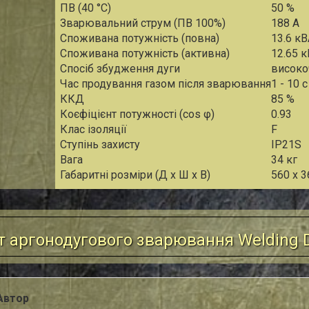
ПВ (40 °С)
50 %
Зварювальний струм (ПВ 100%)
188 А
Споживана потужність (повна)
13.6 к
Споживана потужність (активна)
12.65 к
Спосіб збудження дуги
високо
Час продування газом після зварювання
1 - 10 с
ККД
85 %
Коєфіцієнт потужності (cos φ)
0.93
Клас ізоляції
F
Ступінь захисту
IP21S
Вага
34 кг
Габаритні розміри (Д х Ш х В)
560 x 3
т аргонодугового зварювання Welding 
Автор