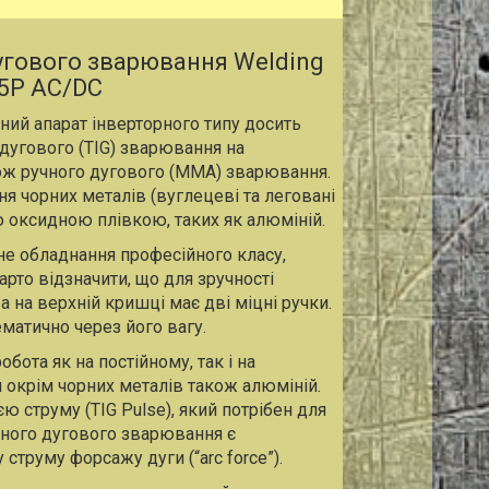
угового зварювання Welding
15P AC/DC
ний апарат інверторного типу досить
дугового (TIG) зварювання на
акож ручного дугового (MMA) зварювання.
я чорних металів (вуглецеві та леговані
ою оксидною плівкою, таких як алюміній.
не обладнання професійного класу,
рто відзначити, що для зручності
 на верхній кришці має дві міцні ручки.
ематично через його вагу.
ота як на постійному, так і на
 окрім чорних металів також алюміній.
 струму (TIG Pulse), який потрібен для
чного дугового зварювання є
струму форсажу дуги (“arc force”).