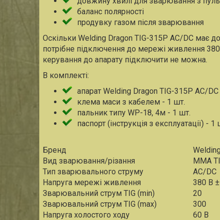
довжину хвилі для зварювання з пул
баланс полярності
продувку газом після зварювання
Оскільки Welding Dragon TIG-315P AC/DC має до
потрібне підключення до мережі живлення 380А
керування до апарату підключити не можна.
В комплекті:
апарат Welding Dragon TIG-315P AC/DC 
клема маси з кабелем - 1 шт.
пальник типу WP-18, 4м - 1 шт.
паспорт (інструкція з експлуатації) - 1 
Бренд
Weldin
Вид зварювання/різання
MMA T
Тип зварювального струму
AC/DC
Напруга мережі живлення
380 В ±
Зварювальний струм TIG (min)
20
Зварювальний струм TIG (max)
300
Напруга холостого ходу
60 В