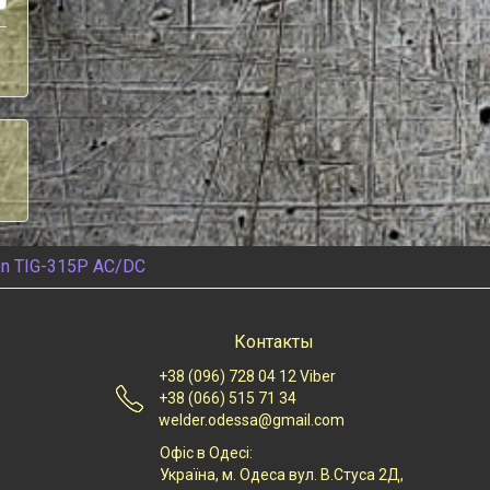
on TIG-315P AC/DC
Контакты
+38 (096) 728 04 12 Viber
+38 (066) 515 71 34
welder.odessa@gmail.com
Офіс в Одесі:
Українa, м. Одеса вул. В.Стуса 2Д,