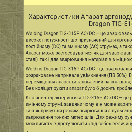
Характеристики Апарат аргонод
Dragon TIG-3
Welding Dragon TIG-315P AC/DC – це зварюваль
високої потужності, що призначений для аргоно
постійному (DC) та змінному (AC) струмах, а т
Апарат може застосовуватися як для зварюванн
сталі), так і для зварювання матеріалів з міцн
Welding Dragon TIG-315P AC/DC - це зварюваль
розраховане на тривале увімкнення (ПВ 50%). Ва
переміщення апарат встановлений на коліщата, а
Без коліщат рухати апарат було б досить пробл
Ключова характеристика TIG-315P AC/DC – це роб
змінному струмі, завдяки чому він може варити
Також присутній режим зварювання з пульсацією
зварювання тонких матеріалів. Для режиму ру
можливість відрегулювати «під себе» величину 