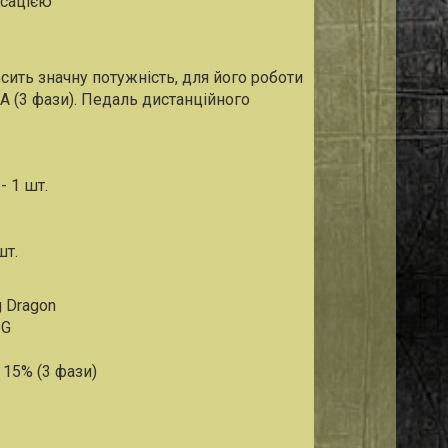
ьсацією
сить значну потужність, для його роботи
 (3 фази). Педаль дистанційного
- 1 шт.
шт.
g Dragon
IG
 15% (3 фази)