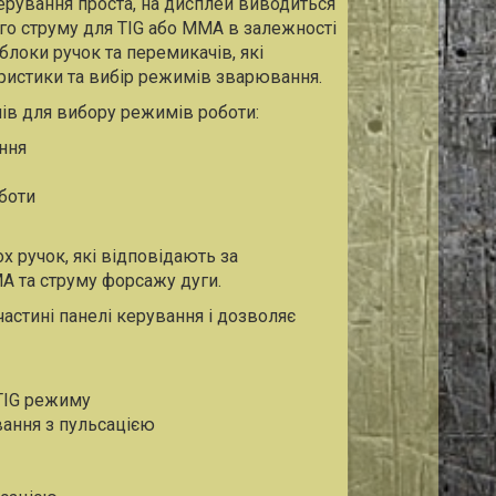
ерування проста, на дисплей виводиться
о струму для TIG або MMA в залежності
блоки ручок та перемикачів, які
ристики та вибір режимів зварювання.
ів для вибору режимів роботи:
ння
боти
 ручок, які відповідають за
 та струму форсажу дуги.
астині панелі керування і дозволяє
TIG режиму
ання з пульсацією