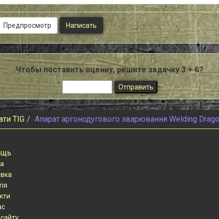
Чтобы поставить оценку, решите задачку 3 + 6?
ати TIG
Апарат аргонодугового зварювання Welding Drag
ощь
а
вка
тія
кти
ас
 сайту