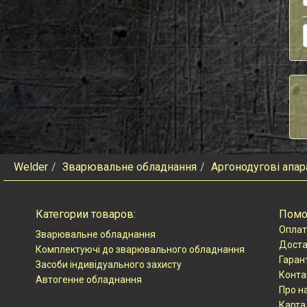
Welder
Зварювальне обладнання
Аргонодугові апар
Категории товаров:
Пом
Оплат
Зварювальне обладнання
Доста
Комплектуючі до зварювального обладнання
Гаран
Засоби індивідуального захисту
Конта
Автогенне обладнання
Про н
Карта