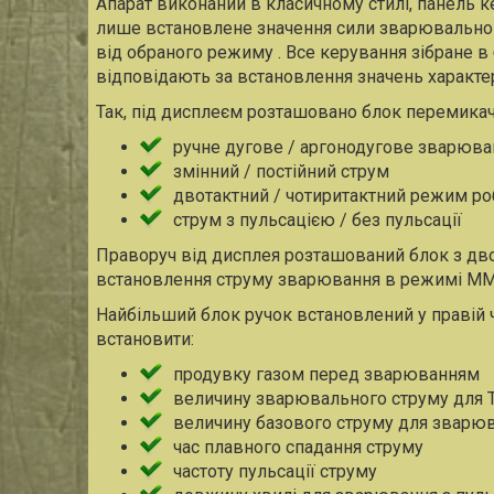
Апарат виконаний в класичному стилі, панель к
лише встановлене значення сили зварювальног
від обраного режиму . Все керування зібране в 
відповідають за встановлення значень характе
Так, під дисплеєм розташовано блок перемикач
ручне дугове / аргонодугове зварюва
змінний / постійний струм
двотактний / чотиритактний режим ро
струм з пульсацією / без пульсації
Праворуч від дисплея розташований блок з двох
встановлення струму зварювання в режимі MMA
Найбільший блок ручок встановлений у правій ч
встановити:
продувку газом перед зварюванням
величину зварювального струму для 
величину базового струму для зварюв
час плавного спадання струму
частоту пульсації струму