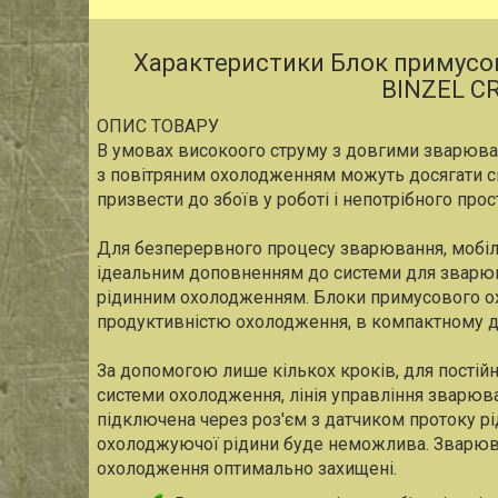
Характеристики Блок примусо
BINZEL C
ОПИС ТОВАРУ
В умовах високоого струму з довгими зварюв
з повітряним охолодженням можуть досягати 
призвести до збоїв у роботі і непотрібного про
Для безперервного процесу зварювання, мобіл
ідеальним доповненням до системи для зварюв
рідинним охолодженням. Блоки примусового 
продуктивністю охолодження, в компактному ди
За допомогою лише кількох кроків, для постійн
системи охолодження, лінія управління зварю
підключена через роз'єм з датчиком протоку рі
охолоджуючої рідини буде неможлива. Зварюва
охолодження оптимально захищені.