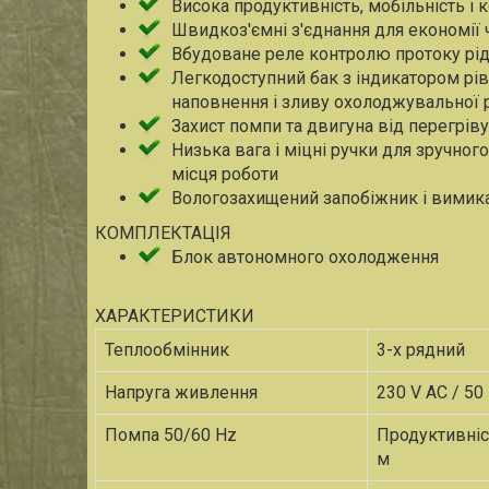
Висока продуктивність, мобільність і
Швидкоз'ємні з'єднання для економії 
Вбудоване реле контролю протоку ріди
Легкодоступний бак з індикатором рі
наповнення і зливу охолоджувальної 
Захист помпи та двигуна від перегрів
Низька вага і міцні ручки для зручног
місця роботи
Вологозахищений запобіжник і вимик
КОМПЛЕКТАЦІЯ
Блок автономного охолодження
ХАРАКТЕРИСТИКИ
Теплообмінник
3-х рядний
Напруга живлення
230 V AC / 50
Помпа 50/60 Hz
Продуктивніст
м