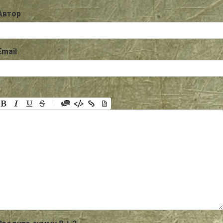
Автор
Email
-
-
-
-
-
-
-
-
-
-
-
-
-
-
-