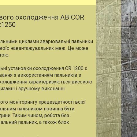
вого охолодження ABICOR
R1250
альними циклами зварювальні пальники
своїх навантажувальних меж. Це може
стою.
ьні установки охолодження CR 1200 є
ання з використанням пальників з
охолодження характеризуються високою
зайні і зручному виконанні.
ого моніторингу працездатності всієї
вальним пальником повинна бути
дини. Таким чином, робота без
льний пальник, а також блок