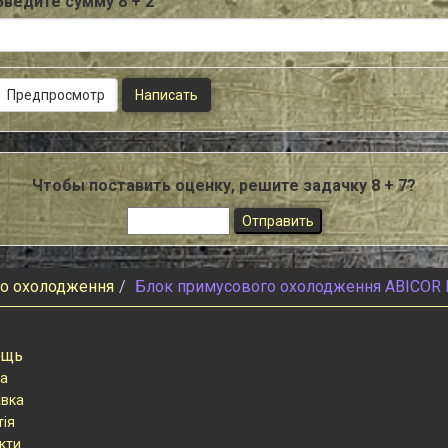
Введите сумму 8 + 2
Чтобы поставить оценку, решите задачку 8 + 7?
го охолодження
Блок примусового охолодження ABICOR 
ощь
а
вка
тія
кти