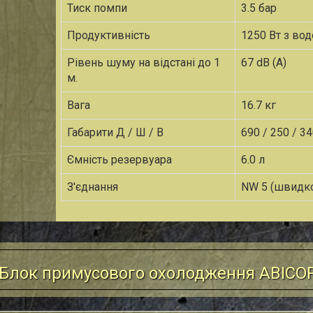
Тиск помпи
3.5 бар
Продуктивність
1250 Вт з вод
Рівень шуму на відстані до 1
67 dB (A)
м.
Вага
16.7 кг
Габарити Д / Ш / В
690 / 250 / 3
Ємність резервуара
6.0 л
З'єднання
NW 5 (швидк
 Блок примусового охолодження ABICOR