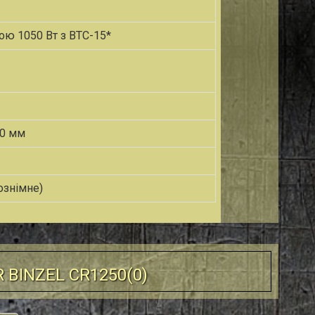
ою 1050 Вт з BTC-15*
40 мм
ознімне)
 BINZEL CR1250(
0
)