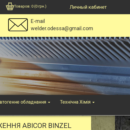
Товаров:
0
(
0
грн.)
Личный кабинет
E-mail
welder.odessa@gmail.com
втогенне обладнання
Технічна Хімія
ННЯ ABICOR BINZEL