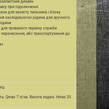
 компактний дизайн
часу при підключенні
ни для захисту пальника і блоку
вня охолоджуючої рідини для зручного
рідини
у для тривалого терміну служби
о перенесення, або транспортування до
ач
 Hz
ь: Qmax 7 л/хв. Висота подачі: Hmax 35