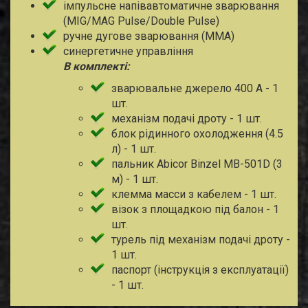
імпульсне напівавтоматичне зварювання
(MIG/MAG Pulse/Double Pulse)
ручне дугове зварювання (MMA)
синергетичне управління
В комплекті:
зварювальне джерело 400 А - 1
шт.
механізм подачі дроту - 1 шт.
блок рідинного охолодження (4.5
л) - 1 шт.
пальник Abicor Binzel MB-501D (3
м) - 1 шт.
клемма масси з кабелем - 1 шт.
візок з площадкою під балон - 1
шт.
турель під механізм подачі дроту -
1 шт.
паспорт (інструкція з експлуатації)
- 1 шт.