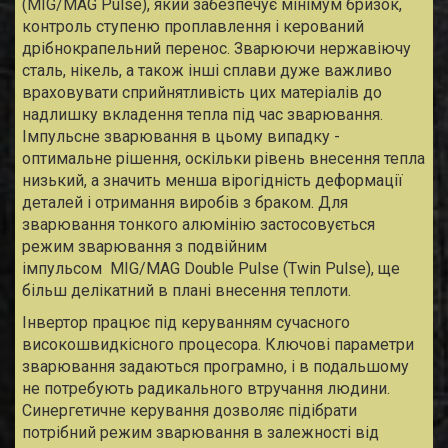
(MIG/MAG Pulse), який забезпечує мінімум бризок,
контроль ступеню проплавлення і керований
дрібнокрапельний перенос. Зварюючи нержавіючу
сталь, нікель, а також інші сплави дуже важливо
враховувати сприйнятливість цих матеріалів до
надлишку вкладення тепла під час зварювання.
Імпульсне зварювання в цьому випадку -
оптимальне рішення, оскільки рівень внесення тепла
низький, а значить менша вірогідність деформації
деталей і отримання виробів з браком. Для
зварювання тонкого алюмінію застосовується
режим зварювання з подвійним
імпульсом MIG/MAG Double Pulse (Twin Pulse), ще
більш делікатний в плані внесення теплоти.
Інвертор працює під керуванням сучасного
високошвидкісного процесора. Ключові параметри
зварювання задаються програмно, і в подальшому
не потребують радикального втручання людини.
Синергетичне керування дозволяє підібрати
потрібний режим зварювання в залежності від