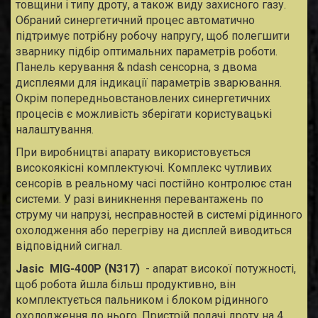
товщини і типу дроту, а також виду захисного газу.
Обраний синергетичний процес автоматично
підтримує потрібну робочу напругу, щоб полегшити
зварнику підбір оптимальних параметрів роботи.
Панель керування & ndash сенсорна, з двома
дисплеями для індикації параметрів зварювання.
Окрім попередньовстановлених синергетичних
процесів є можливість зберігати користувацькі
налаштування.
При виробництві апарату використовується
високоякісні комплектуючі. Комплекс чутливих
сенсорів в реальному часі постійно контролює стан
системи. У разі виникнення перевантажень по
струму чи напрузі, несправностей в системі рідинного
охолодження або перегріву на дисплей виводиться
відповідний сигнал.
Jasic MIG-400P (N317)
- апарат високої потужності,
щоб робота йшла більш продуктивно, він
комплектується пальником і блоком рідинного
охолодження до нього. Пристрій подачі дроту на 4