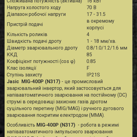
Споживана потужність (активна)
16 кВт
Напруга холостого ходу
70 В
Діапазон робочої напруги
17 - 31.5
в окремому
Пристрій подачі
корпусі
Кількість роликів
4
Швидкість подачі дроту
1 - 18 мм/хв.
Діаметр зварювального дроту
0.8/1.0/1.2/1.6 мм
ККД
85
Коєфіцієнт потужності (cos φ)
0.85
Клас ізоляції
F
Ступінь захисту
IP21S
Jasic MIG-400P (N317)
- це промисловий
зварювальний інвертор, який застосовується для
напівавтоматичного зварювання на постійному (DC)
струмі в середовищі захисних газів дротом
суцільного перетину (MIG/MAG) і ручного дугового
зварювання покритим електродом (MMA).
Особливість
MIG-400P (N317)
- робота в режимі
напівавтоматичного імпульсного зварювання