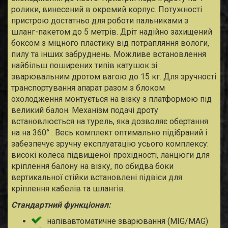
ролики, винесений в окремий корпус. Потужності
пристрою достатньо для роботи пальниками з
шланг-пакетом до 5 метрів. Дріт надійно захищений
боксом з міцного пластику від потрапляння вологи,
пилу та інших забруднень. Можливе встановлення
найбільш поширених типів катушок зі
зварювальним дротом вагою до 15 кг. Для зручності
транспортування апарат разом з блоком
охолодження монтується на візку з платформою під
великий балон. Механізм подачі дроту
встановлюється на турель, яка дозволяє обертання
на на 360° . Весь комплект оптимально підібраний і
забезпечує зручну експлуатацію усього комплексу:
високі колеса підвищеної прохідності, ланцюги для
кріплення балону на візку, по обидва боки
вертикальної стійки встановлені підвіси для
кріплення кабелів та шлангів.
Стандартний функціонал:
напівавтоматичне зварювання (MIG/MAG)