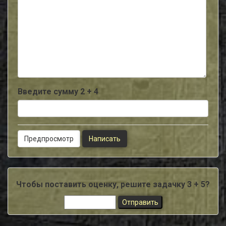
-
-
-
-
-
-
-
-
-
Введите сумму 2 + 4
Чтобы поставить оценку, решите задачку 3 + 5?