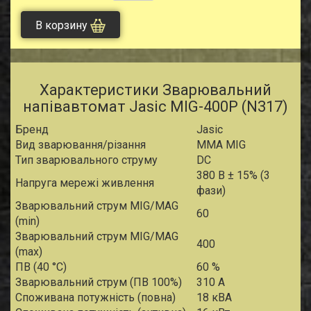
В корзину
Характеристики Зварювальний
напівавтомат Jasic MIG-400P (N317)
Бренд
Jasic
Вид зварювання/різання
MMA MIG
Тип зварювального струму
DC
380 В ± 15% (3
Напруга мережі живлення
фази)
Зварювальний струм MIG/MAG
60
(min)
Зварювальний струм MIG/MAG
400
(max)
ПВ (40 °С)
60 %
Зварювальний струм (ПВ 100%)
310 А
Споживана потужність (повна)
18 кВА