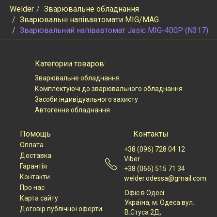
Welder
Зварювальне обладнання
Зварювальні напівавтомати MIG/MAG
Зварювальний напівавтомат Jasic MIG-400P (N317)
Категории товаров:
Зварювальне обладнання
Комплектуючі до зварювального обладнання
Засоби індивідуального захисту
Автогенне обладнання
Помощь
Контакты
Оплата
+38 (096) 728 04 12
Доставка
Viber
Гарантія
+38 (066) 515 71 34
Контакти
welder.odessa@gmail.com
Про нас
Офіс в Одесі:
Карта сайту
Українa, м. Одеса вул.
Договір публічної оферти
В.Стуса 2Д,