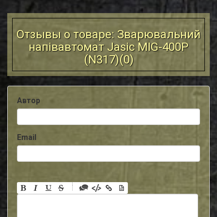
Отзывы о товаре: Зварювальний
напівавтомат Jasic MIG-400P
(N317)(
0
)
Автор
Email
-
-
-
-
-
-