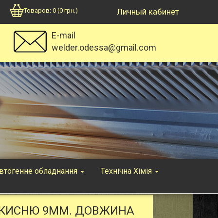
Товаров:
0
(
0
грн.)
Личный кабинет
E-mail
welder.odessa@gmail.com
втогенне обладнання
Технічна Хімія
 КИСНЮ 9ММ. ДОВЖИНА