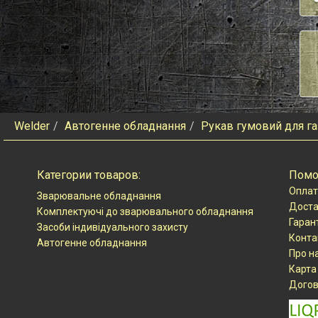
Welder
Автогенне обладнання
Рукав гумовий для г
Категории товаров:
Пом
Оплат
Зварювальне обладнання
Доста
Комплектуючі до зварювального обладнання
Гаран
Засоби індивідуального захисту
Конта
Автогенне обладнання
Про н
Карта
Догов