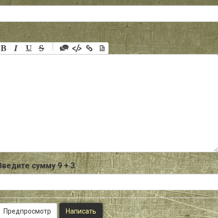
-
-
-
-
-
-
-
-
-
-
-
-
-
-
-
Введите сумму 9 + 3