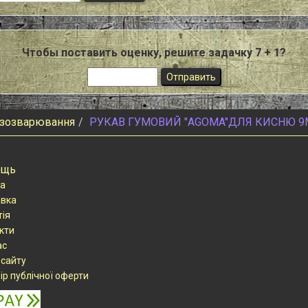
Чтобы поставить оценку, решите задачку 7 + 1?
азозварювання
РУКАВ ГУМОВИЙ "AGOMA"ДЛЯ КИСНЮ 9
ощь
а
вка
тія
кти
ас
 сайту
ір публічної оферти