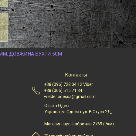
ММ. ДОВЖИНА БУХТИ 50М
Контакты
+38 (096) 728 04 12 Viber
+38 (066) 515 71 34
welder.odessa@gmail.com
Офіс в Одесі:
Українa, м. Одеса вул. В.Стуса 2Д,
Магазин: вул.Фабрична 2769 (7км)