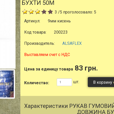
БУХТИ 50М
3
/
5
проголосовало:
5
Артикул:
9мм кисень
Код товара:
200223
Производитель:
ALSAFLEX
Выставляем счет с НДС
83 грн.
Цена за единицу товара
шт.
В корзину
Количество:
Характеристики РУКАВ ГУМОВИ
ДОВЖИНА БУ