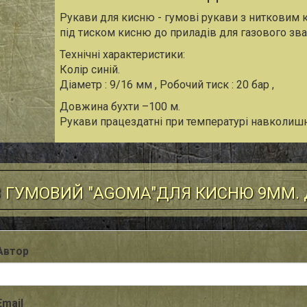
Рукави для кисню - гумові рукави з нитковим 
під тиском кисню до приладів для газового зва
Технічні характеристики:
Колір синій.
Діаметр : 9/16 мм , Робочий тиск : 20 бар ,
Довжина бухти –100 м.
Рукави працездатні при температурі навколишнь
АВ ГУМОВИЙ "AGOMA"ДЛЯ КИСНЮ 9ММ.
Автор
Email