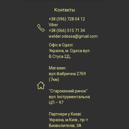
Контакты
+38 (096) 728 04 12
Viber
+38 (066) 515 71 34
welder.odessa@gmail.com
Офіс в Одесі:
Українa, м. Одеса вул.
В.Стуса 2Д,
Магазин:
вул.Фабрична 2769
(7км)
"Старокінний ринок"
вул. Інструментальна
ЦП – 97
Партнери у Києві:
Українa, м.Київ , пр-т
Визволителів, 3А