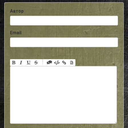
Автор
Email
-
-
-
-
-
-
-
-
-
-
-
-
-
-
-