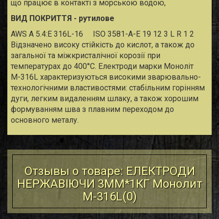
що працює в контакті з морською водою,
ВИД ПОКРИТТЯ - рутилове
AWS A 5.4:E 316L-16
ISO 3581-A-E 19 12 3 L R 1 2
Відзначено високу стійкість до кислот, а також до
загальної та міжкристалічної корозії при
температурах до 400°С. Електроди марки Моноліт
М-316L характеризуються високими зварювально-
технологічними властивостями: стабільним горінням
дуги, легким видаленням шлаку, а також хорошим
формуванням шва з плавним переходом до
основного металу.
Отзывы о товаре: ЕЛЕКТРОДИ
НЕРЖАВІЮЧИ 3ММ*1КГ Монолит
М-316L(
0
)