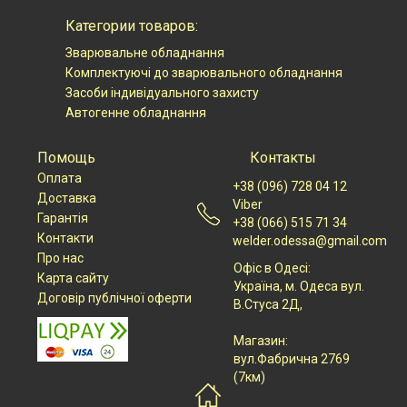
Категории товаров:
Зварювальне обладнання
Комплектуючі до зварювального обладнання
Засоби індивідуального захисту
Автогенне обладнання
Помощь
Контакты
Оплата
+38 (096) 728 04 12
Доставка
Viber
Гарантія
+38 (066) 515 71 34
Контакти
welder.odessa@gmail.com
Про нас
Офіс в Одесі:
Карта сайту
Українa, м. Одеса вул.
Договір публічної оферти
В.Стуса 2Д,
Магазин:
вул.Фабрична 2769
(7км)