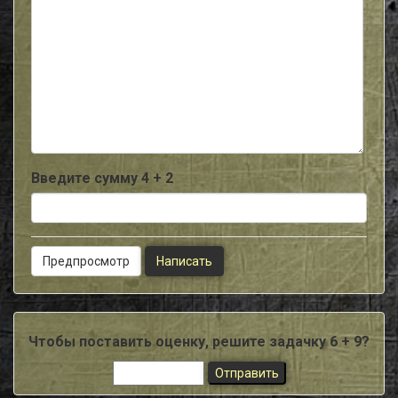
-
-
-
-
-
-
-
-
-
-
-
Введите сумму 4 + 2
Чтобы поставить оценку, решите задачку 6 + 9?