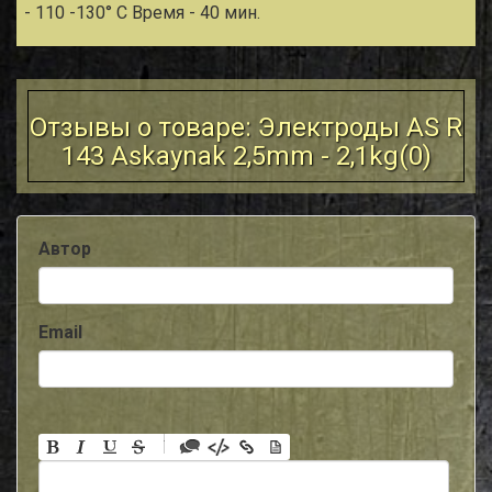
- 110 -130° С Время - 40 мин.
Отзывы о товаре: Электроды AS R
143 Askaynak 2,5mm - 2,1kg(
0
)
Автор
Email
-
-
-
-