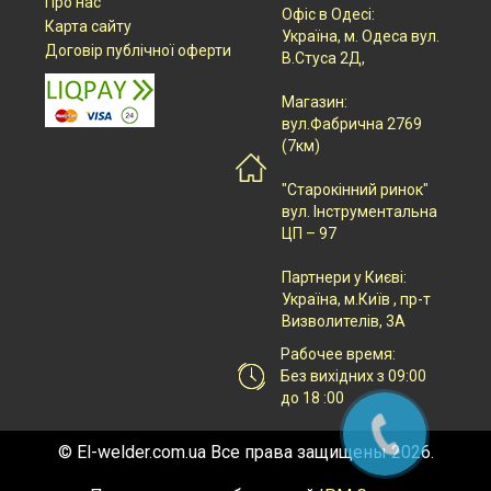
Про нас
Офіс в Одесі:
Карта сайту
Українa, м. Одеса вул.
Договір публічної оферти
В.Стуса 2Д,
Магазин:
вул.Фабрична 2769
(7км)
"Старокінний ринок"
вул. Інструментальна
ЦП – 97
Партнери у Києві:
Українa, м.Київ , пр-т
Визволителів, 3А
Рабочее время:
Без вихідних з 09:00
до 18 :00
© El-welder.com.ua Все права защищены 2026.