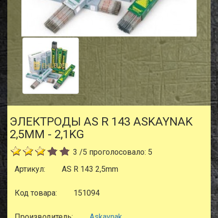
ЭЛЕКТРОДЫ AS R 143 ASKAYNAK
2,5MM - 2,1KG
3
/
5
проголосовало:
5
Артикул:
AS R 143 2,5mm
Код товара:
151094
Производитель:
Askaynak