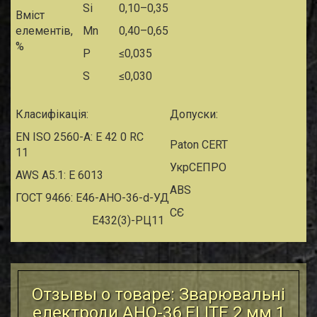
Si
0,10–0,35
Вміст
елементів,
Mn
0,40–0,65
%
P
≤0,035
S
≤0,030
Класифікація:
Допуски:
EN ISO 2560-A: E 42 0 RC
Paton CERT
11
УкрСЕПРО
AWS A5.1: E 6013
ABS
ГОСТ 9466: Е46-АНО-36-d-УД
СЄ
Е432(3)-РЦ11
Отзывы о товаре: Зварювальні
електроди АНО-36 ЕLІТE 2 мм 1