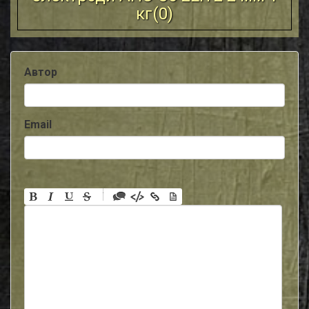
кг(
0
)
Автор
Email
-
-
-
-
-
-
-
-
-
-
-
-
-
-
-