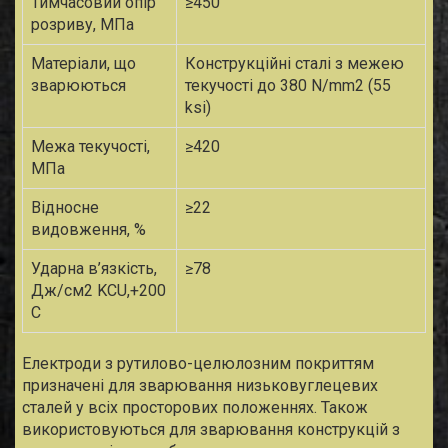
Тимчасовий опір
≥450
розриву, МПа
Матеріали, що
Конструкційні сталі з межею
зварюються
текучості до 380 N/mm2 (55
ksi)
Межа текучості,
≥420
МПа
Відносне
≥22
видовження, %
Ударна в’язкість,
≥78
Дж/см2 KCU,+200
С
Електроди з рутилово-целюлозним покриттям
призначені для зварювання низьковуглецевих
сталей у всіх просторових положеннях. Також
використовуються для зварювання конструкцій з