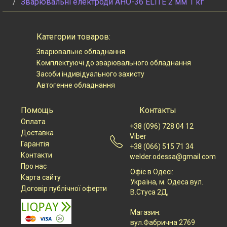
Зварювальні електроди АНО-36 ЕLІТE 2 мм 1 кг
Категории товаров:
Зварювальне обладнання
Комплектуючі до зварювального обладнання
Засоби індивідуального захисту
Автогенне обладнання
Помощь
Контакты
Оплата
+38 (096) 728 04 12
Доставка
Viber
Гарантія
+38 (066) 515 71 34
Контакти
welder.odessa@gmail.com
Про нас
Офіс в Одесі:
Карта сайту
Українa, м. Одеса вул.
Договір публічної оферти
В.Стуса 2Д,
Магазин:
вул.Фабрична 2769