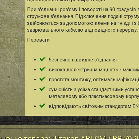
При з'єднанні роз'єму і повороті на 90 градусів
струмове з'єднання. Підключення подачі струм
здійснюється за допомогою клеми на гнізді і з
зварювального кабелю відповідного перерізу.
Переваги
безпечне і швидке з'єднання
висока діелектрична міцність - макси
простота монтажу, оптимальна фіксаці
сумісність з усіма стандартними уста
металевому або пластмасовому корпус
відповідають світовим стандартам EN
ывы о товаре: Штекер ABI-CM / BB 70-9