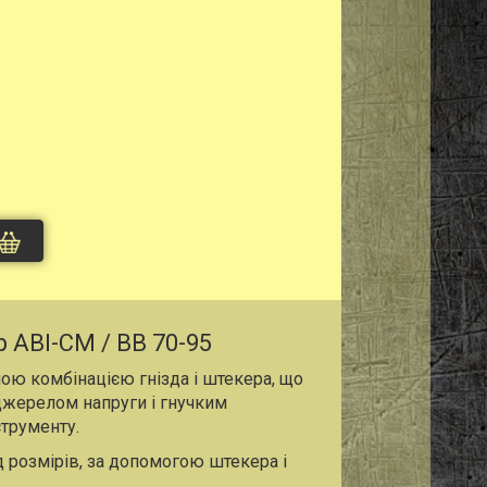
 ABI-CM / BB 70-95
ою комбінацією гнізда і штекера, що
жерелом напруги і гнучким
трументу.
д розмірів, за допомогою штекера і