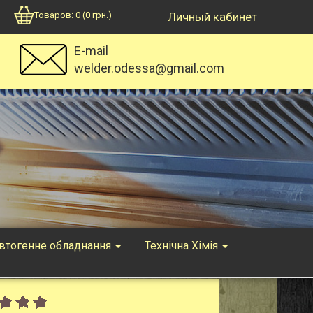
Товаров:
0
(
0
грн.)
Личный кабинет
E-mail
welder.odessa@gmail.com
втогенне обладнання
Технічна Хімія