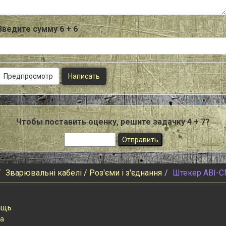
Введите сумму 6 + 6
Чтобы поставить оценку, решите задачку 4 + 7?
Зварювальні кабелі / Роз'єми і з'єднання
Штекер ABI-C
ощь
а