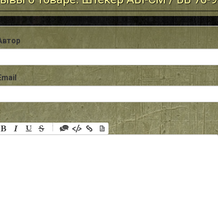
Автор
Email
-
-
-
-
-
-
-
-
-
-
-
-
-
-
-