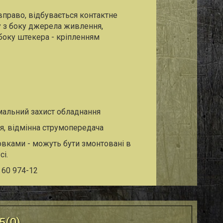
 вправо, відбувається контактне
у з боку джерела живлення,
 боку штекера - кріпленням
мальний захист обладнання
я, відмінна струмопередача
новками - можуть бути змонтовані в
і.
 60 974-12
5(
0
)