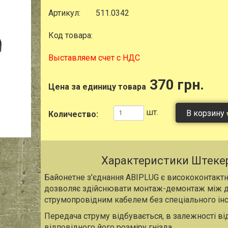
Артикул:
511.0342
Код товара:
Выставляем счет с НДС
370 грн.
Цена за единицу товара
шт.
В корзину
Количество:
Характеристики Штекер
Байонетне з'єднання ABIPLUG є висококонтактн
дозволяє здійснювати монтаж-демонтаж між д
струмопровідним кабелем без спеціального інс
Передача струму відбувається, в залежності ві
відповідного його розміру гнізда.