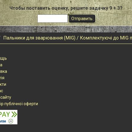
Чтобы поставить оценку, решите задачку 9 + 3?
Пальники для зварювання (MIG) / Комплектуючі до MIG 
ощь
а
вка
тія
кти
ас
 сайту
ір публічної оферти