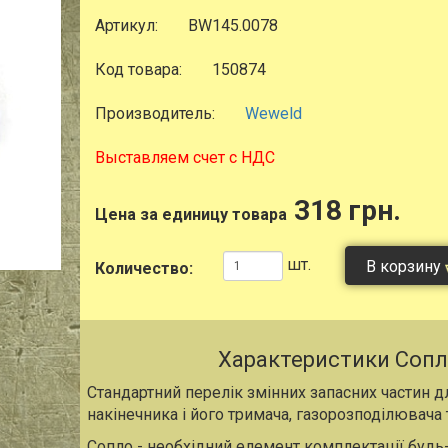
Артикул:
BW145.0078
Код товара:
150874
Производитель:
Weweld
Выставляем счет с НДС
318 грн.
Цена за единицу товара
шт.
В корзину
Количество:
Характеристики Сопл
Стандартний перелік змінних запасних частин 
накінечника і його тримача, газорозподілювача 
Сопло - необхідний елемент комплектації буд