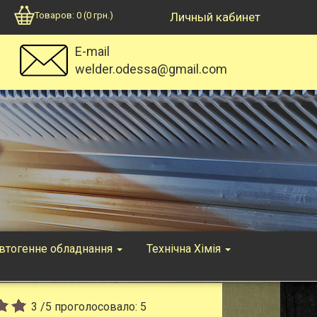
Товаров:
0
(
0
грн.)
Личный кабинет
E-mail
welder.odessa@gmail.com
втогенне обладнання
Технічна Хімія
3
/
5
проголосовало:
5