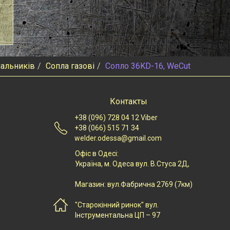
пальників
Сопла газові
Сопло 36KD-16, WeCut
Контакты
+38 (096) 728 04 12 Viber
+38 (066) 515 71 34
welder.odessa@gmail.com
Офіс в Одесі:
Українa, м. Одеса вул. В.Стуса 2Д,
Магазин: вул.Фабрична 2769 (7км)
"Старокінний ринок" вул.
Інструментальна ЦП – 97