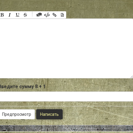
-
-
-
-
-
-
-
-
-
-
-
-
-
-
-
Введите сумму 8 + 1