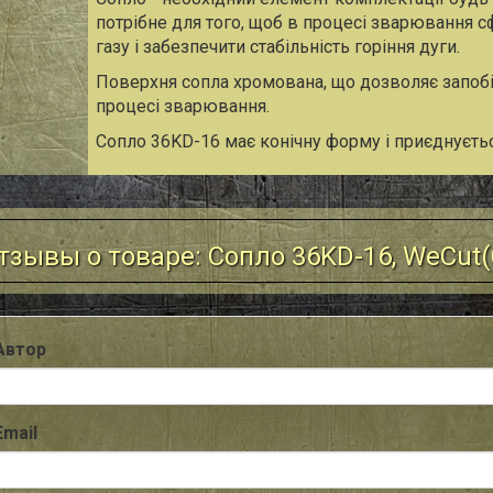
потрібне для того, щоб в процесі зварювання 
газу і забезпечити стабільність горіння дуги.
Поверхня сопла хромована, що дозволяє запоб
процесі зварювання.
Сопло
3
6KD-16
має конічну форму і приєднуєтьс
тзывы о товаре: Сопло 36KD-16, WeCut(
Автор
Email