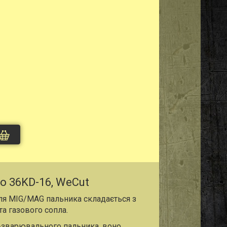
о 36KD-16, WeCut
для MIG/MAG пальника складається з
та газового сопла.
ь-зварювального пальника, воно