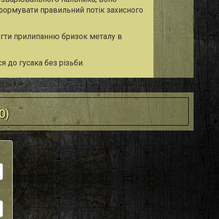
сформувати правильний потік захисного
ігти прилипанню бризок металу в
я до гусака без різьби.
0
)