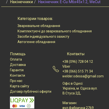
Накінечники
Накінечник E-Cu M6x45x1.2, WeCut
Категории товаров:
Зварювальне обладнання
Комплектуючі до зварювального обладнання
Засоби індивідуального захисту
Автогенне обладнання
Помощь
Контакты
Оплата
+38 (096) 728 04 12
Доставка
Viber
Гарантія
+38 (066) 515 71 34
Контакти
welder.odessa@gmail.com
Про нас
Офіс в Одесі:
Карта сайту
Українa, м. Одеса вул.
Договір публічної оферти
В.Стуса 2Д,
Магазин:
вул.Фабрична 2769