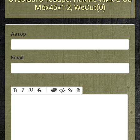
M6x45x1.2, WeCut(
0
)
Автор
Email
-
-
-
-
-
-
-
-
-
-
-
-
-
-