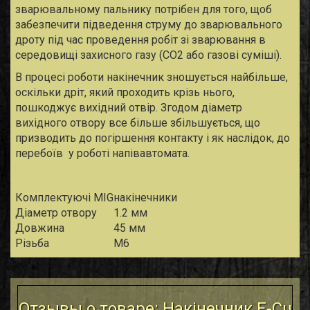
зварювальному пальнику потрібен для того, щоб
забезпечити підведення струму до зварювального
дроту під час проведення робіт зі зварювання в
середовищі захисного газу (CO
2
або газові суміші).
В процесі роботи накінечник зношується найбільше,
оскільки дріт, який проходить крізь нього,
пошкоджує вихідний отвір. Згодом діаметр
вихідного отвору все більше збільшується, що
призводить до погіршення контакту і як наслідок, до
перебоїв у роботі напівавтомата.
Комплектуючі MIG
накінечники
Діаметр отвору
1.2 мм
Довжина
45 мм
Різьба
M6
Отзывы о товаре: Накінечник E-Cu