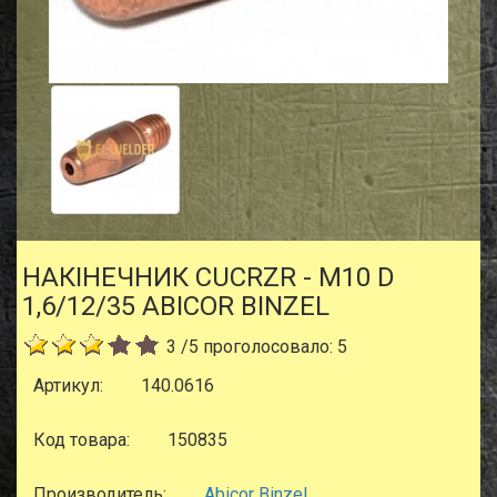
НАКIНЕЧНИК CUCRZR - M10 D
1,6/12/35 ABICOR BINZEL
3
/
5
проголосовало:
5
Артикул:
140.0616
Код товара:
150835
Производитель:
Abicor Binzel