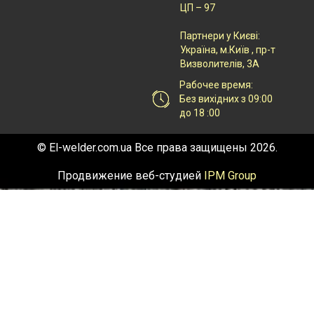
ЦП – 97
Партнери у Києві:
Українa, м.Київ , пр-т
Визволителів, 3А
Рабочее время:
Без вихідних з 09:00
до 18 :00
© El-welder.com.ua Все права защищены 2026.
Продвижение веб-студией
IPM Group