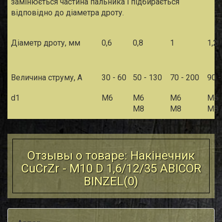
замінюється частина пальника і підбирається
відповідно до діаметра дроту.
Діаметр дроту, мм
0,6
0,8
1
1,2
Величина струму, А
30 - 60
50 - 130
70 - 200
90 -
d
1
М6
М6
М6
М6
М8
М8
М8
Отзывы о товаре: Накiнечник
CuCrZr - M10 D 1,6/12/35 ABICOR
BINZEL(
0
)