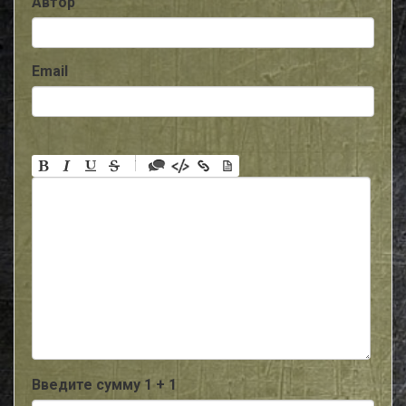
Автор
Email
-
-
-
-
-
-
-
-
-
-
-
-
-
-
-
Введите сумму 1 + 1