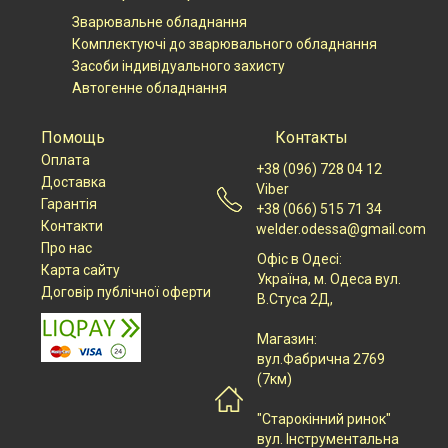
Зварювальне обладнання
Комплектуючі до зварювального обладнання
Засоби індивідуального захисту
Автогенне обладнання
Помощь
Контакты
Оплата
+38 (096) 728 04 12
Доставка
Viber
Гарантія
+38 (066) 515 71 34
Контакти
welder.odessa@gmail.com
Про нас
Офіс в Одесі:
Карта сайту
Українa, м. Одеса вул.
Договір публічної оферти
В.Стуса 2Д,
Магазин:
вул.Фабрична 2769
(7км)
"Старокінний ринок"
вул. Інструментальна