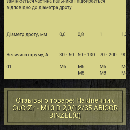
замінюється частина пальника і підбирається
відповідно до діаметра дроту.
Діаметр дроту, мм
0,6
0,8
1
1,2
Величина струму, А
30 - 60
50 - 130
70 - 200
90 -
d
1
М6
М6
М6
М6
М8
М8
М8
Отзывы о товаре: Накiнечник
CuCrZr - M10 D 2,0/12/35 ABICOR
BINZEL(
0
)