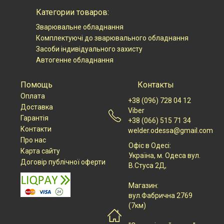
Категории товаров:
Зварювальне обладнання
Комплектуючі до зварювального обладнання
Засоби індивідуального захисту
Автогенне обладнання
Помощь
Контакты
Оплата
+38 (096) 728 04 12
Доставка
Viber
Гарантія
+38 (066) 515 71 34
Контакти
welder.odessa@gmail.com
Про нас
Офіс в Одесі:
Карта сайту
Українa, м. Одеса вул.
Договір публічної оферти
В.Стуса 2Д,
Магазин:
вул.Фабрична 2769
(7км)