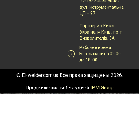
"Старокінний ринок"
вул. Інструментальна
ЦП – 97
Партнери у Києві:
Українa, м.Київ , пр-т
Визволителів, 3А
Рабочее время:
Без вихідних з 09:00
до 18 :00
© El-welder.com.ua Все права защищены 2026.
Продвижение веб-студией
IPM Group