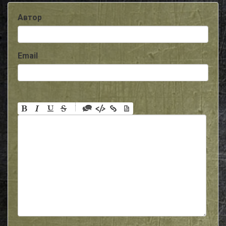
Автор
Email
-
-
-
-
-
-
-
-
-
-
-
-
-
-
-