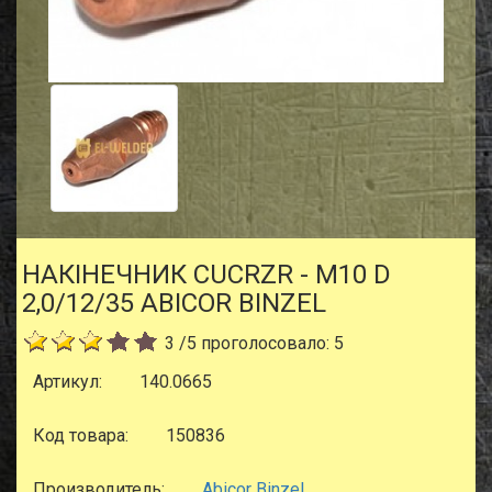
НАКIНЕЧНИК CUCRZR - M10 D
2,0/12/35 ABICOR BINZEL
3
/
5
проголосовало:
5
Артикул:
140.0665
Код товара:
150836
Производитель:
Abicor Binzel