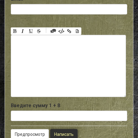
-
-
-
-
-
-
-
-
-
-
-
-
-
-
-
Введите сумму 1 + 8