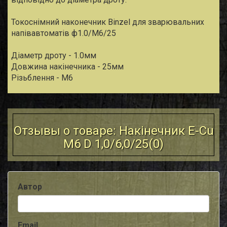
Токоснімний наконечник Binzel для зварювальних
напівавтоматів ф1.0/М6/25
Діаметр дроту - 1.0мм
Довжина накiнечника - 25мм
Різьблення - М6
Отзывы о товаре: Накiнечник E-Cu
M6 D 1,0/6,0/25(
0
)
Автор
Email