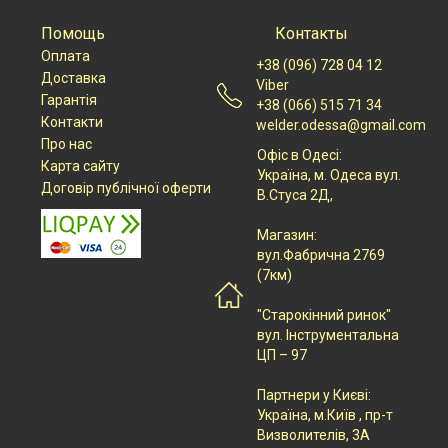
Помощь
Контакты
Оплата
+38 (096) 728 04 12
Доставка
Viber
Гарантія
+38 (066) 515 71 34
Контакти
welder.odessa@gmail.com
Про нас
Офіс в Одесі:
Карта сайту
Українa, м. Одеса вул.
Договір публічної оферти
В.Стуса 2Д,
Магазин:
вул.Фабрична 2769
(7км)
"Старокінний ринок"
вул. Інструментальна
ЦП – 97
Партнери у Києві:
Українa, м.Київ , пр-т
Визволителів, 3А