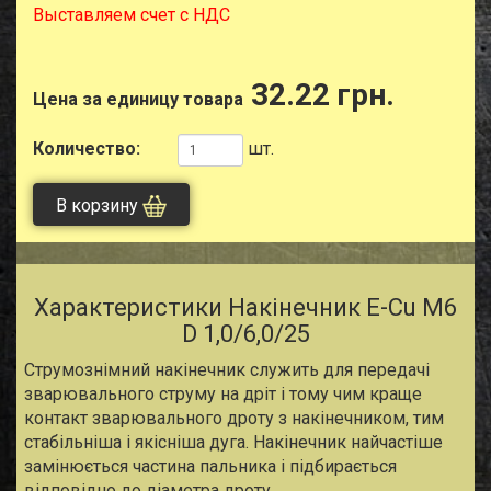
Выставляем счет с НДС
32.22 грн.
Цена за единицу товара
Количество:
шт.
В корзину
Характеристики Накiнечник E-Cu M6
D 1,0/6,0/25
Струмознімний накiнечник служить для передачі
зварювального струму на дріт і тому чим краще
контакт зварювального дроту з накiнечником, тим
стабільніша і якісніша дуга. Накiнечник найчастіше
замінюється частина пальника і підбирається
відповідно до діаметра дроту.