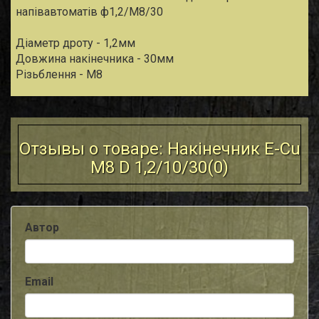
напівавтоматів ф1,2/М8/30
Діаметр дроту - 1,2мм
Довжина накiнечника - 30мм
Різьблення - М8
Отзывы о товаре: Накiнечник E-Cu
M8 D 1,2/10/30(
0
)
Автор
Email