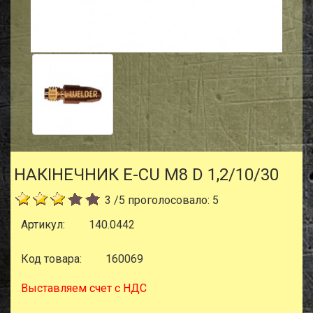
НАКIНЕЧНИК E-CU M8 D 1,2/10/30
3
/
5
проголосовало:
5
Артикул:
140.0442
Код товара:
160069
Выставляем счет с НДС