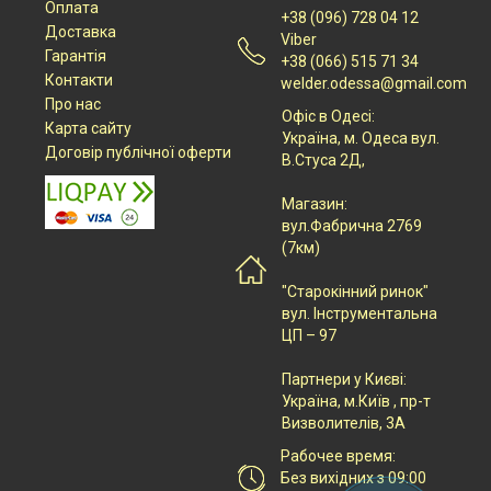
Оплата
+38 (096) 728 04 12
Доставка
Viber
Гарантія
+38 (066) 515 71 34
Контакти
welder.odessa@gmail.com
Про нас
Офіс в Одесі:
Карта сайту
Українa, м. Одеса вул.
Договір публічної оферти
В.Стуса 2Д,
Магазин:
вул.Фабрична 2769
(7км)
"Старокінний ринок"
вул. Інструментальна
ЦП – 97
Партнери у Києві:
Українa, м.Київ , пр-т
Визволителів, 3А
Рабочее время:
Без вихідних з 09:00