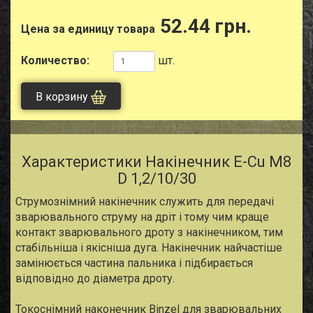
52.44 грн.
Цена за единицу товара
Количество:
шт.
В корзину
Характеристики Накiнечник E-Cu M8
D 1,2/10/30
Струмознімний накiнечник служить для передачі
зварювального струму на дріт і тому чим краще
контакт зварювального дроту з накiнечником, тим
стабільніша і якісніша дуга. Накiнечник найчастіше
замінюється частина пальника і підбирається
відповідно до діаметра дроту.
Токоснімний наконечник Binzel для зварювальних