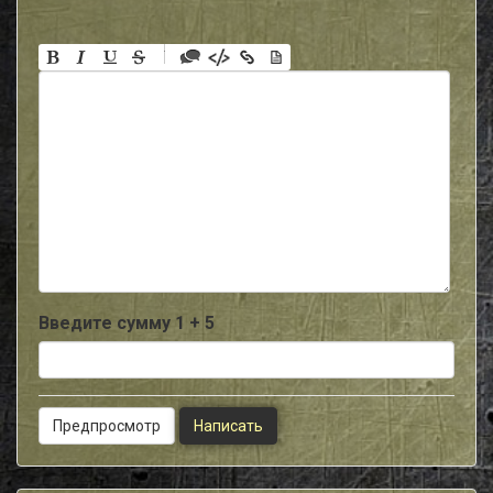
-
-
-
-
-
-
-
-
-
-
-
-
-
-
-
Введите сумму 1 + 5