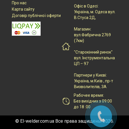
Про нас
Офіс в Одесі:
Карта сайту
Українa, м. Одеса вул.
Договір публічної оферти
В.Стуса 2Д,
Магазин:
вул.Фабрична 2769
(7км)
"Старокінний ринок"
вул. Інструментальна
ЦП – 97
Партнери у Києві:
Українa, м.Київ , пр-т
Визволителів, 3А
Рабочее время:
Без вихідних з 09:00
до 18 :00
© El-welder.com.ua Все права защищены 2026.