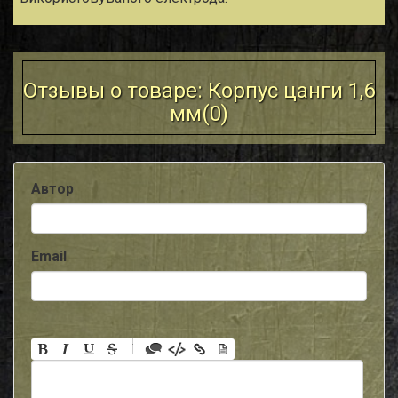
Отзывы о товаре: Корпус цанги 1,6
мм(
0
)
Автор
Email
-
-
-
-
-
-