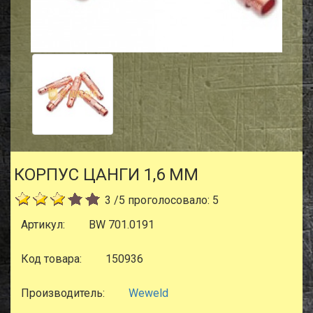
КОРПУС ЦАНГИ 1,6 ММ
3
/
5
проголосовало:
5
Артикул:
BW 701.0191
Код товара:
150936
Производитель:
Weweld