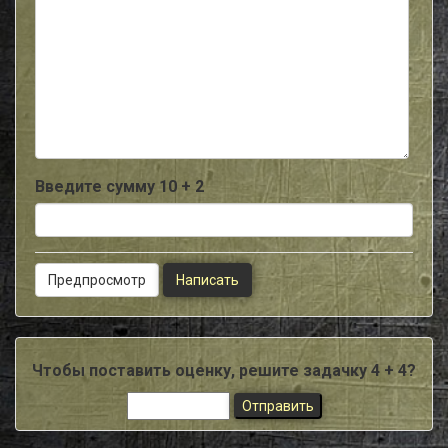
-
-
-
-
-
-
-
-
-
Введите сумму 10 + 2
Чтобы поставить оценку, решите задачку 4 + 4?