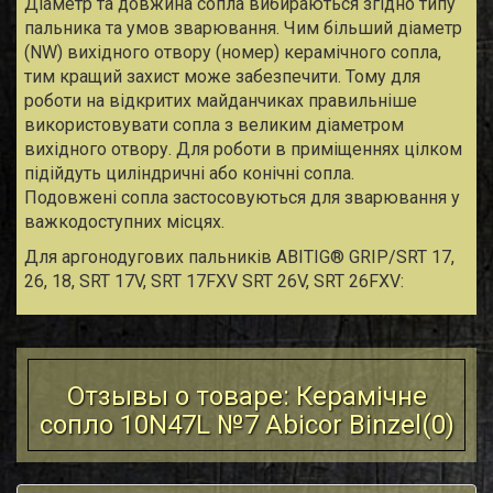
Діаметр та довжина сопла вибираються згідно типу
пальника та умов зварювання. Чим більший діаметр
(NW) вихідного отвору (номер) керамічного сопла,
тим кращий захист може забезпечити. Тому для
роботи на відкритих майданчиках правильніше
використовувати сопла з великим діаметром
вихідного отвору. Для роботи в приміщеннях цілком
підійдуть циліндричні або конічні сопла.
Подовжені сопла застосовуються для зварювання у
важкодоступних місцях.
Для аргонодугових пальників ABITIG® GRIP/SRT 17,
26, 18, SRT 17V, SRT 17FXV SRT 26V, SRT 26FXV:
Отзывы о товаре: Керамічне
сопло 10N47L №7 Abicor Binzel(
0
)