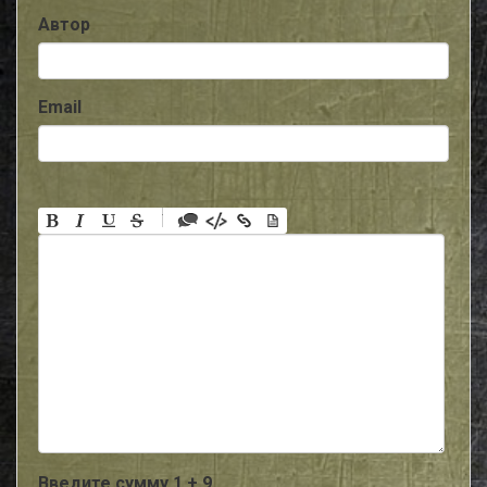
Автор
Email
-
-
-
-
-
-
-
-
-
-
-
-
-
-
-
Введите сумму 1 + 9