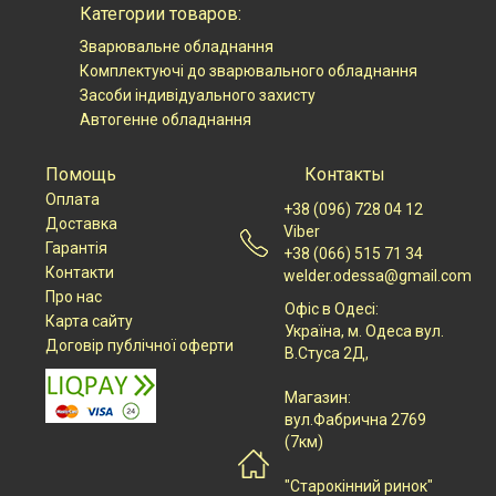
Категории товаров:
Зварювальне обладнання
Комплектуючі до зварювального обладнання
Засоби індивідуального захисту
Автогенне обладнання
Помощь
Контакты
Оплата
+38 (096) 728 04 12
Доставка
Viber
Гарантія
+38 (066) 515 71 34
Контакти
welder.odessa@gmail.com
Про нас
Офіс в Одесі:
Карта сайту
Українa, м. Одеса вул.
Договір публічної оферти
В.Стуса 2Д,
Магазин:
вул.Фабрична 2769
(7км)
"Старокінний ринок"