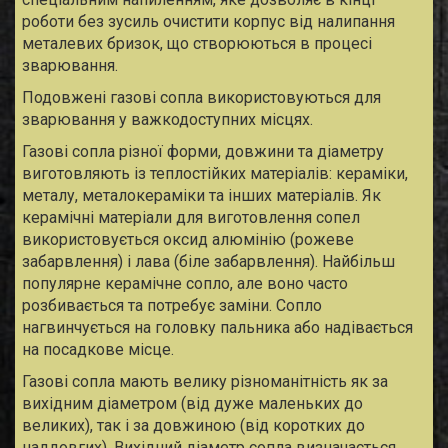
роботи без зусиль очистити корпус від налипання
металевих бризок, що створюються в процесі
зварювання.
Подовжені газові сопла використовуються для
зварювання у важкодоступних місцях.
Газові сопла різної форми, довжини та діаметру
виготовляють із теплостійких матеріалів: кераміки,
металу, металокераміки та інших матеріалів. Як
керамічні матеріали для виготовлення сопел
використовується оксид алюмінію (рожеве
забарвлення) і лава (біле забарвлення). Найбільш
популярне керамічне сопло, але воно часто
розбивається та потребує заміни. Сопло
нагвинчується на головку пальника або надівається
на посадкове місце.
Газові сопла мають велику різноманітність як за
вихідним діаметром (від дуже маленьких до
великих), так і за довжиною (від коротких до
наддовгих). Вихідний діаметр сопла визначається