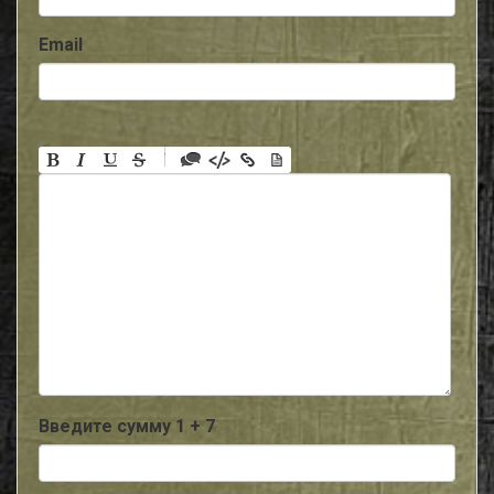
Email
-
-
-
-
-
-
-
-
-
-
-
-
-
-
-
Введите сумму 1 + 7