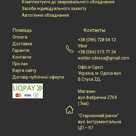
Комплектуючі до зварювального обладнання
Засоби індивідуального захисту
Автогенне обладнання
Помощь
Контакты
Оплата
+38 (096) 728 04 12
Доставка
Viber
Гарантія
+38 (066) 515 71 34
Контакти
welder.odessa@gmail.com
Про нас
Офіс в Одесі:
Карта сайту
Українa, м. Одеса вул.
Договір публічної оферти
В.Стуса 2Д,
Магазин:
вул.Фабрична 2769
(7км)
"Старокінний ринок"
вул. Інструментальна
ЦП – 97