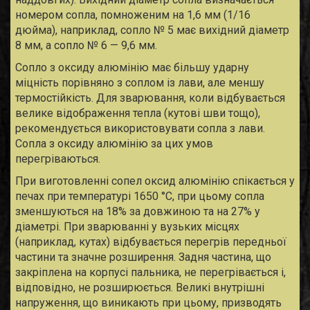
номером сопла, помноженим на 1,6 мм (1/16
дюйма), наприклад, сопло № 5 має вихідний діаметр
8 мм, а сопло № 6 — 9,6 мм.
Сопло з оксиду алюмінію має більшу ударну
міцність порівняно з соплом із лави, але меншу
термостійкість. Для зварювання, коли відбувається
велике відображення тепла (кутові шви тощо),
рекомендується використовувати сопла з лави.
Сопла з оксиду алюмінію за цих умов
перегріваються.
При виготовленні сопел оксид алюмінію спікається у
печах при температурі 1650 °С, при цьому сопла
зменшуються на 18% за довжиною та на 27% у
діаметрі. При зварюванні у вузьких місцях
(наприклад, кутах) відбувається перегрів передньої
частини та значне розширення. Задня частина, що
закріплена на корпусі пальника, не перегрівається і,
відповідно, не розширюється. Великі внутрішні
напруження, що виникають при цьому, призводять