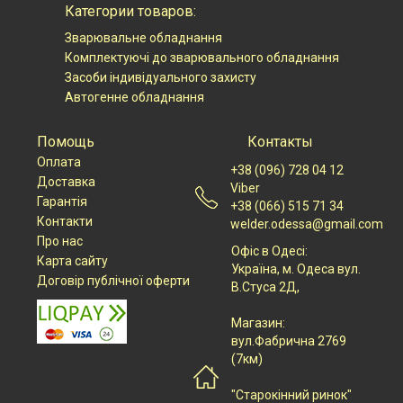
Категории товаров:
Зварювальне обладнання
Комплектуючі до зварювального обладнання
Засоби індивідуального захисту
Автогенне обладнання
Помощь
Контакты
Оплата
+38 (096) 728 04 12
Доставка
Viber
Гарантія
+38 (066) 515 71 34
Контакти
welder.odessa@gmail.com
Про нас
Офіс в Одесі:
Карта сайту
Українa, м. Одеса вул.
Договір публічної оферти
В.Стуса 2Д,
Магазин:
вул.Фабрична 2769
(7км)
"Старокінний ринок"