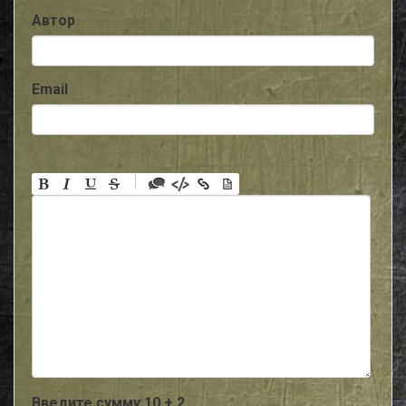
Автор
Email
-
-
-
-
-
-
-
-
-
-
-
-
-
-
-
Введите сумму 10 + 2