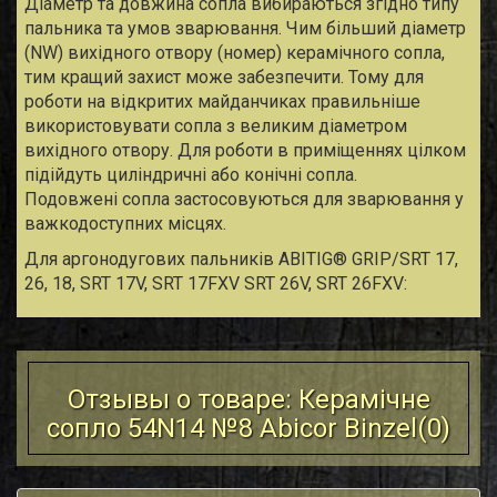
Діаметр та довжина сопла вибираються згідно типу
пальника та умов зварювання. Чим більший діаметр
(NW) вихідного отвору (номер) керамічного сопла,
тим кращий захист може забезпечити. Тому для
роботи на відкритих майданчиках правильніше
використовувати сопла з великим діаметром
вихідного отвору. Для роботи в приміщеннях цілком
підійдуть циліндричні або конічні сопла.
Подовжені сопла застосовуються для зварювання у
важкодоступних місцях.
Для аргонодугових пальників ABITIG® GRIP/SRT 17,
26, 18, SRT 17V, SRT 17FXV SRT 26V, SRT 26FXV:
Отзывы о товаре: Керамічне
сопло 54N14 №8 Abicor Binzel(
0
)