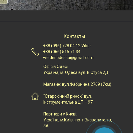
Контакты
+38 (096) 728 04 12 Viber
+38 (066) 515 71 34
welder.odessa@gmail.com
Офіс в Одесі:
Українa, м. Одеса вул. В.Стуса 2Д,
Магазин: вул.Фабрична 2769 (7км)
"Старокінний ринок" вул.
Інструментальна ЦП – 97
Партнери у Києві:
Українa, м.Київ , пр-т Визволителів,
3А