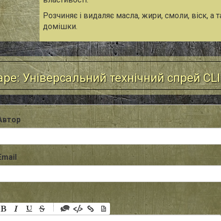
Розчиняє і видаляє масла, жири, смоли, віск, а т
домішки.
ре: Універсальний технічний спрей СLI
Автор
Email
-
-
-