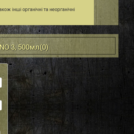
акож інші органічні та неорганічні
NO 3, 500мл(
0
)