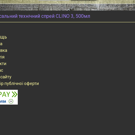
сальний технічний спрей СLINO 3, 500мл
ощь
а
вка
тія
кти
ас
 сайту
ір публічної оферти