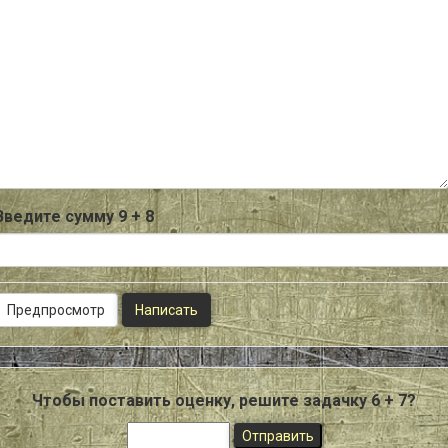
-
-
-
-
-
-
-
-
-
-
-
-
Введите сумму 9 + 8
Чтобы поставить оценку, решите задачку 6 + 7?