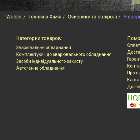
Welder
Технічна Хімія
Очисники та поліролі
Універ
Категории товаров:
Пом
Оплат
Зварювальне обладнання
Доста
Комплектуючі до зварювального обладнання
Гаран
Засоби індивідуального захисту
Конта
Автогенне обладнання
Про н
Карта
Догов