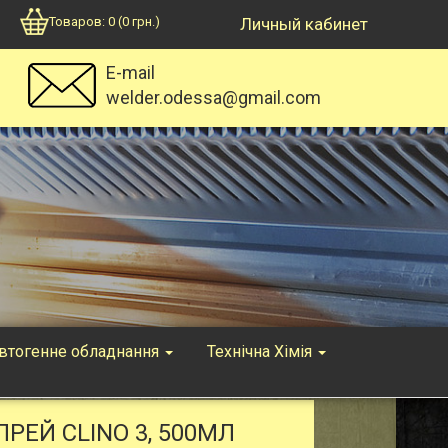
Товаров:
0
(
0
грн.)
Личный кабинет
E-mail
welder.odessa@gmail.com
втогенне обладнання
Технічна Хімія
РЕЙ СLINO 3, 500МЛ