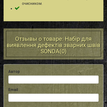
очисником.
Отзывы о товаре: Набір для
виявлення дефектів зварних швів
SONDA(
0
)
Автор
Email