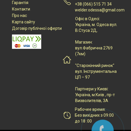
Гарантія
+38 (066) 515 71 34
Контакти
welder.odessa@gmail.com
Про нас
Офіс в Одесі:
Карта сайту
Українa, м. Одеса вул.
Договір публічної оферти
В.Стуса 2Д,
Магазин:
вул.Фабрична 2769
(7км)
"Старокінний ринок"
вул. Інструментальна
ЦП – 97
Партнери у Києві:
Українa, м.Київ , пр-т
Визволителів, 3А
Рабочее время:
Без вихідних з 09:00
до 18 :00