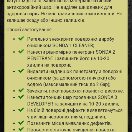
латуні, міді та ін. Залишає на матеріалі захисний
антикорозійний шар. Не виділяє шкідливих для
здоров'я парів. Не має травильних властивостей. Не
залишає осаду або інших залишків.
Спосіб застосування:
Ретельно знежирити поверхню виробу
очисником SONDA 1 CLEANER;
Нанести рівномірно пенетрант SONDA 2
PENETRANT і залишити його на 10-20
хвилин на поверхні;
Видалити надлишок пенетранту з поверхні
очисником (за допомогою ганчірки) або
водою (максимальний тиск до 2 бар);
Зачекати, поки поверхня повністю висохне;
Нанести тонкий шар проявника SONDA 3
DEVELOPER та залишити на 10-20 хвилин;
На білій поверхні дефекти виявлятимуться
у вигляді червоних плям, подряпин;
Позначити місця виявлених дефектів;
Провести остаточне очищення поверхні