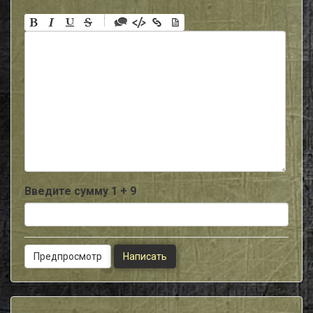
-
-
-
-
-
-
-
-
-
-
-
-
-
-
-
Введите сумму 1 + 9