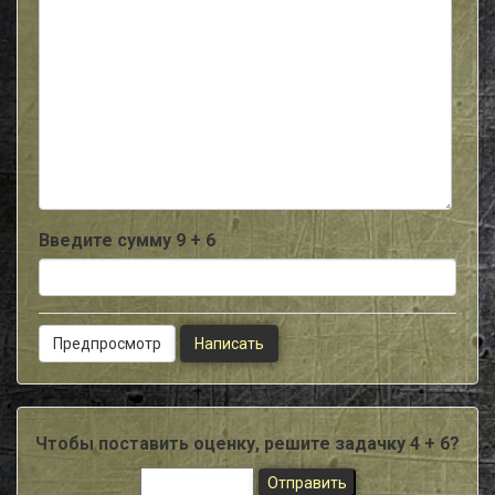
-
-
-
-
-
-
-
-
-
-
-
-
Введите сумму 9 + 6
Чтобы поставить оценку, решите задачку 4 + 6?