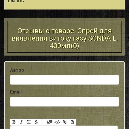
шлангів.
Отзывы о товаре: Спрей для
виявлення витоку газу SONDA L,
400мл(
0
)
Автор
Email
-
-
-