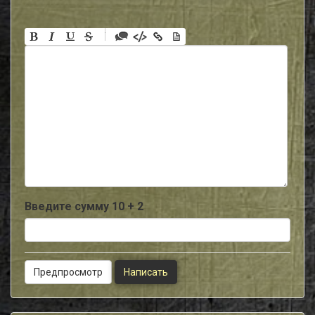
-
-
-
-
-
-
-
-
-
-
-
-
-
-
-
Введите сумму 10 + 2