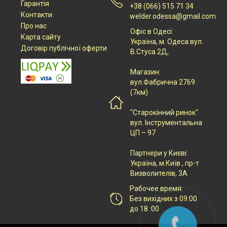
Гарантія
+38 (066) 515 71 34
Контакти
welder.odessa@gmail.com
Про нас
Офіс в Одесі:
Карта сайту
Українa, м. Одеса вул.
Договір публічної оферти
В.Стуса 2Д,
Магазин:
вул.Фабрична 2769
(7км)
"Старокінний ринок"
вул. Інструментальна
ЦП – 97
Партнери у Києві:
Українa, м.Київ , пр-т
Визволителів, 3А
Рабочее время:
Без вихідних з 09:00
до 18 :00