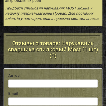
зварювальних робіт.
Придбати спилковий нарукавник MOST можна у
нашому інтернет-магазині Провар. Для постійних
клієнтів у нас гарантована приємна система знижок
Отзывы о товаре: Нарукавник
сварщика спилковый Most (1 шт)
(
0
)
Автор
Email