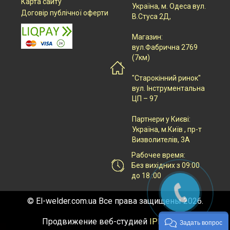
Карта сайту
Українa, м. Одеса вул.
Договір публічної оферти
В.Стуса 2Д,
Магазин:
вул.Фабрична 2769
(7км)
"Старокінний ринок"
вул. Інструментальна
ЦП – 97
Партнери у Києві:
Українa, м.Київ , пр-т
Визволителів, 3А
Рабочее время:
Без вихідних з 09:00
до 18 :00
© El-welder.com.ua Все права защищены 2026.
Продвижение веб-студией
IPM Group
Задать вопрос