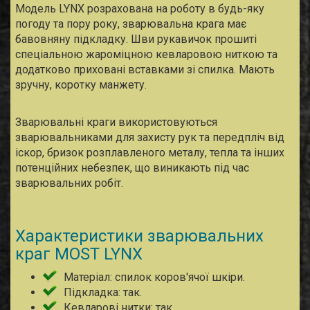
Модель LYNX розрахована на роботу в будь-яку
погоду та пору року, зварювальна крага має
бавовняну підкладку. Шви рукавичок прошиті
спеціальною жароміцною кевларовою ниткою та
додатково приховані вставками зі спилка. Мають
зручну, коротку манжету.
Зварювальні краги використовуються
зварювальниками для захисту рук та передпліч від
іскор, бризок розплавленого металу, тепла та інших
потенційних небезпек, що виникають під час
зварювальних робіт.
Характеристики зварювальних
краг MOST LYNX
Матеріал: спилок коров'ячої шкіри.
Підкладка: так.
Кевларові нитки: так.