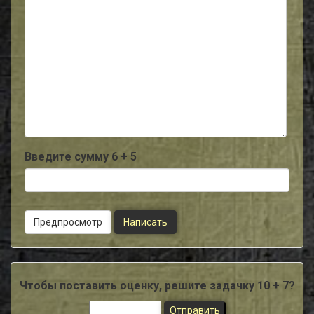
-
-
-
-
-
-
-
-
-
-
-
-
-
Введите сумму 6 + 5
Чтобы поставить оценку, решите задачку 10 + 7?