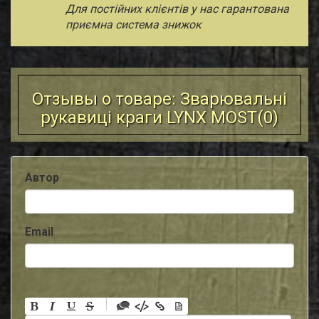
Для постійних клієнтів у нас гарантована
приємна система знижок
Отзывы о товаре: Зварювальні
рукавиці краги LYNX MOST(
0
)
Автор
Email
-
-